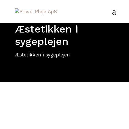
Æstetikken i
sygeplejen
Æstetikken i sygeplejen
Omsorg i hjemmet-altid
med hjertet